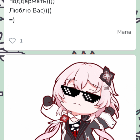
поддержать))))
Люблю Вас))))
=)
Maria
1