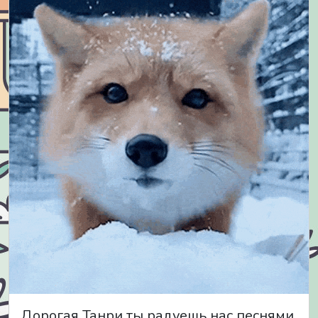
Дорогая Танри ты радуешь нас песнями